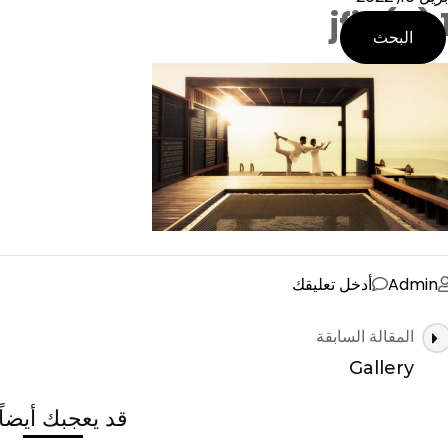
1 (9).j
البحث
على
Admin
أدخل تعليقك
1
لتنقل
المقالة السابقة
(9).jfif
ين
Gallery
لتدوينات
قد يعجبك أيضاً .