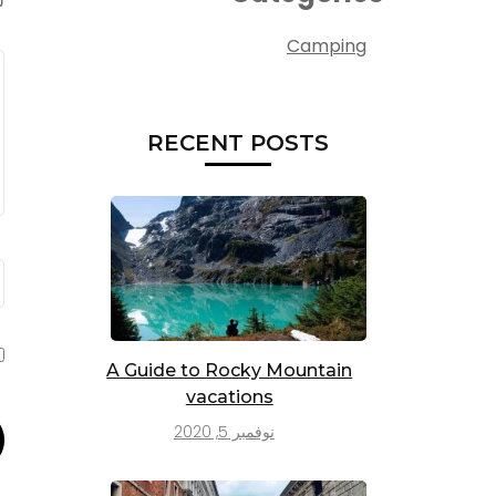
ل
Camping
ا
RECENT POSTS
ا
A Guide to Rocky Mountain
vacations
نوفمبر 5, 2020