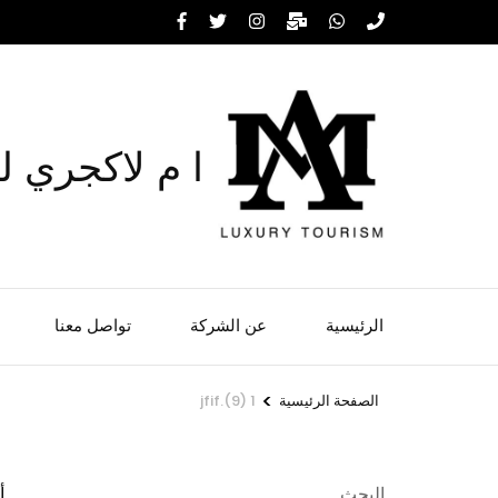
خطى
لى
لمحتوى
اضغط
Enter
ا م لاكجري ل
الرئيسية
عن الشركة
تواصل معنا
>
الصفحة الرئيسية
1 (9).jfif
البحث
أب