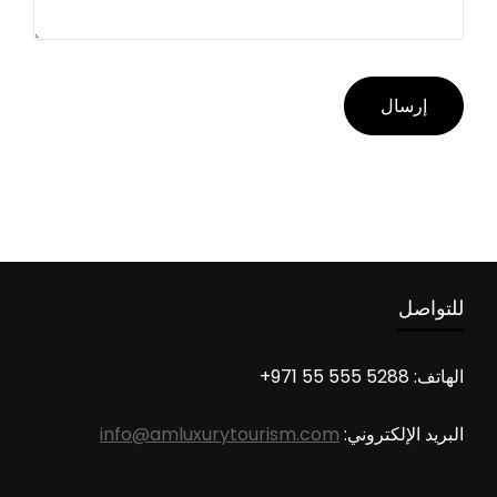
للتواصل
الهاتف: 5288 555 55 971+
البريد الإلكتروني:
info@amluxurytourism.com