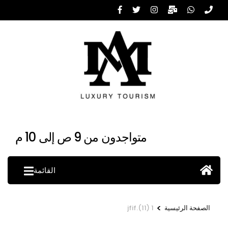
خطى
لى
لمحتوى
اضغط
Enter
متواجدون من 9 ص إلى 10 م
القائمة
>
الصفحة الرئيسية
1 (11).jfif