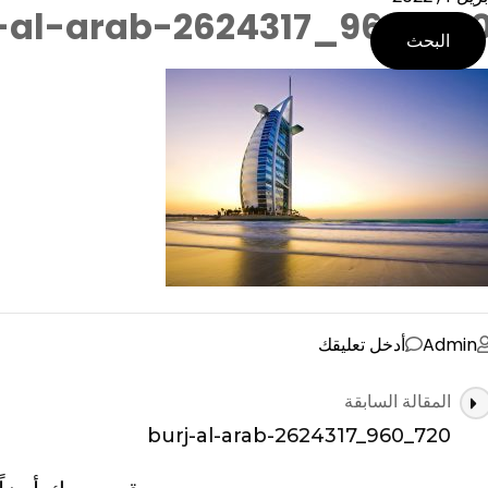
-al-arab-2624317_960_72
البحث
على
Admin
أدخل تعليقك
burj-
لتنقل
المقالة السابقة
al-
ين
arab-
burj-al-arab-2624317_960_720
لتدوينات
2624317_960_720