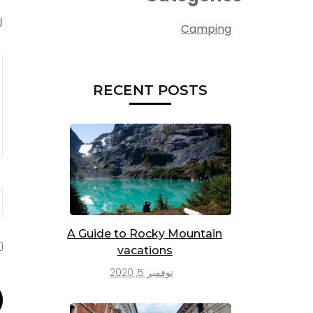
ل
Camping
ا
RECENT POSTS
ا
A Guide to Rocky Mountain
vacations
نوفمبر 5, 2020