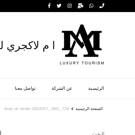
خطى
لى
لمحتوى
اضغط
Enter
ا م لاكجري ل
الرئيسية
عن الشركة
تواصل معنا
>
الصفحة الرئيسية
burj-al-arab-2624317_960_720
البحث
أب