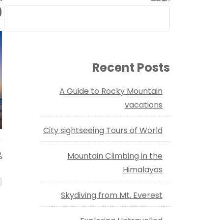
0
Recent Posts
A Guide to Rocky Mountain
vacations
City sightseeing Tours of World
Mountain Climbing in the
Himalayas
ا
ب
Skydiving from Mt. Everest
ا